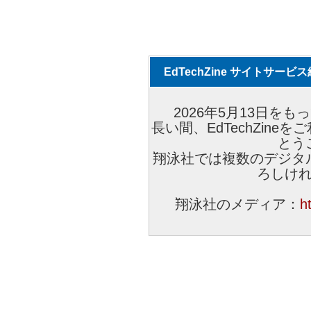
EdTechZine サイトサー
2026年5月13日をもっ
長い間、EdTechZin
とう
翔泳社では複数のデジタ
ろしけ
翔泳社のメディア：
h