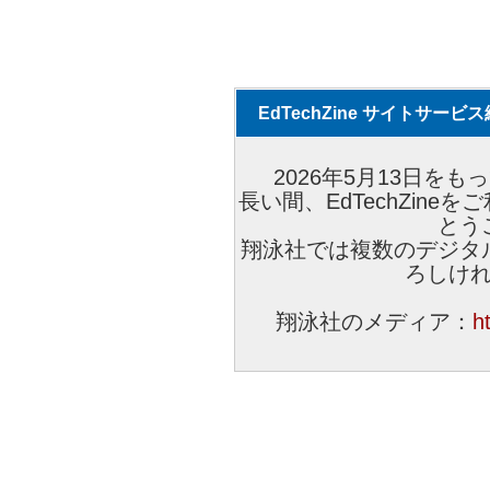
EdTechZine サイトサー
2026年5月13日をもっ
長い間、EdTechZin
とう
翔泳社では複数のデジタ
ろしけ
翔泳社のメディア：
h