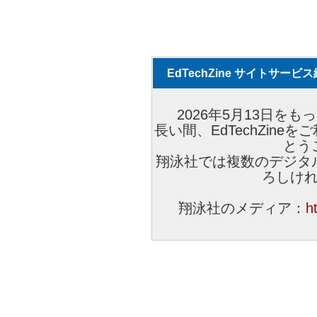
EdTechZine サイトサー
2026年5月13日をもっ
長い間、EdTechZin
とう
翔泳社では複数のデジタ
ろしけ
翔泳社のメディア：
h