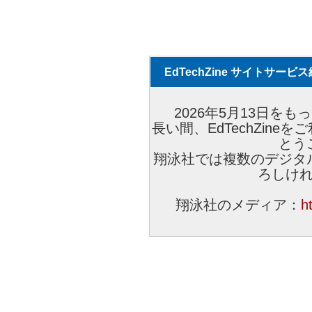
EdTechZine サイトサー
2026年5月13日をもっ
長い間、EdTechZin
とう
翔泳社では複数のデジタ
ろしけ
翔泳社のメディア：
h