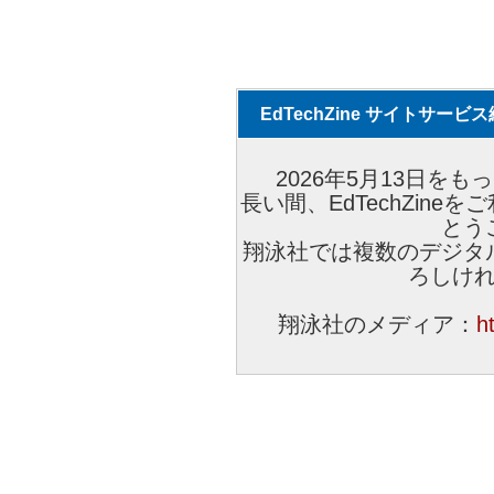
EdTechZine サイトサー
2026年5月13日をもっ
長い間、EdTechZin
とう
翔泳社では複数のデジタ
ろしけ
翔泳社のメディア：
h