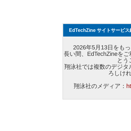
EdTechZine サイトサー
2026年5月13日をもっ
長い間、EdTechZin
とう
翔泳社では複数のデジタ
ろしけ
翔泳社のメディア：
h