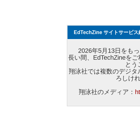
EdTechZine サイトサー
2026年5月13日をもっ
長い間、EdTechZin
とう
翔泳社では複数のデジタ
ろしけ
翔泳社のメディア：
h