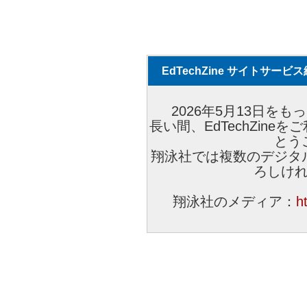
EdTechZine サイトサー
2026年5月13日をもっ
長い間、EdTechZin
とう
翔泳社では複数のデジタ
ろしけ
翔泳社のメディア：
h