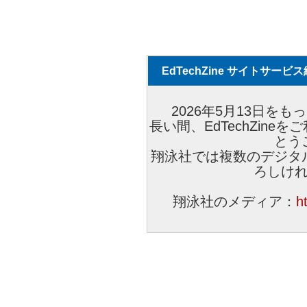
EdTechZine サイトサー
2026年5月13日をもっ
長い間、EdTechZin
とう
翔泳社では複数のデジタ
ろしけ
翔泳社のメディア：
h