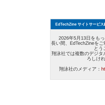
EdTechZine サイトサー
2026年5月13日をもっ
長い間、EdTechZin
とう
翔泳社では複数のデジタ
ろしけ
翔泳社のメディア：
h