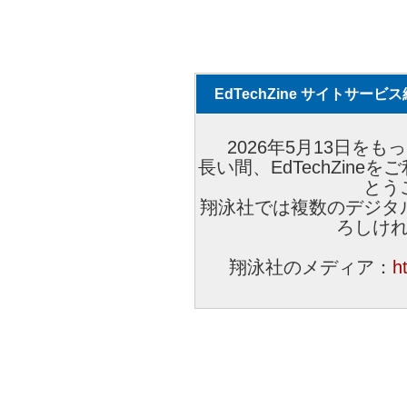
EdTechZine サイトサー
2026年5月13日をもっ
長い間、EdTechZin
とう
翔泳社では複数のデジタ
ろしけ
翔泳社のメディア：
h