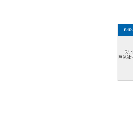
EdT
長い
翔泳社