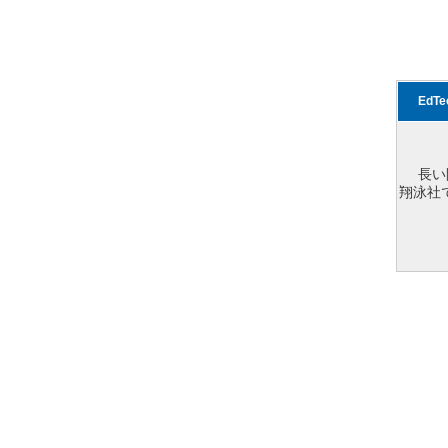
EdT
長い
翔泳社