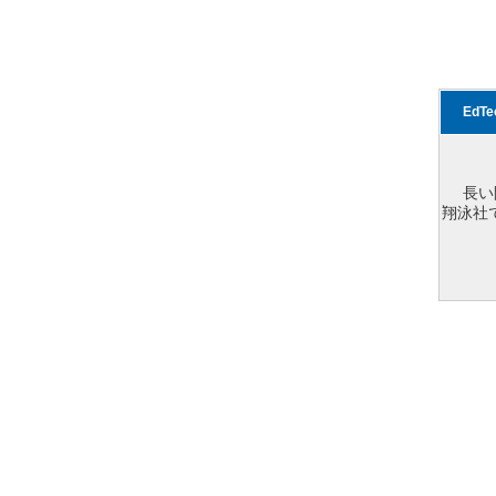
EdT
長い
翔泳社