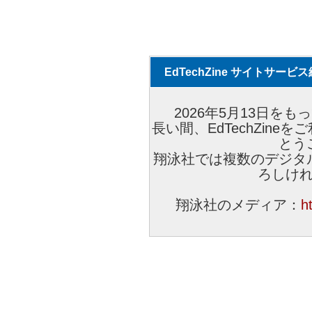
EdTechZine サイトサー
2026年5月13日をもっ
長い間、EdTechZin
とう
翔泳社では複数のデジタ
ろしけ
翔泳社のメディア：
h