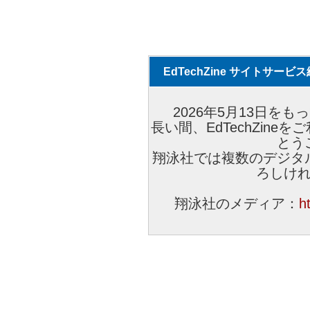
EdTechZine サイトサー
2026年5月13日をもっ
長い間、EdTechZin
とう
翔泳社では複数のデジタ
ろしけ
翔泳社のメディア：
h