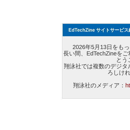
EdTechZine サイトサー
2026年5月13日をもっ
長い間、EdTechZin
とう
翔泳社では複数のデジタ
ろしけ
翔泳社のメディア：
h