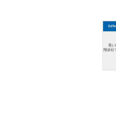
EdT
長い
翔泳社