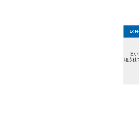
EdT
長い
翔泳社