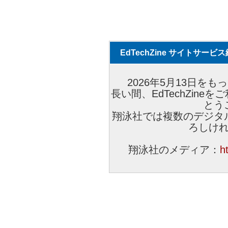
EdTechZine サイトサー
2026年5月13日をもっ
長い間、EdTechZin
とう
翔泳社では複数のデジタ
ろしけ
翔泳社のメディア：
h