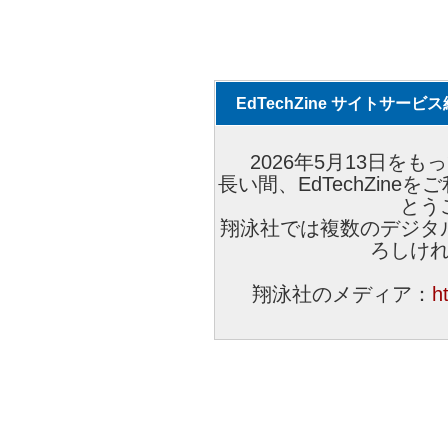
EdTechZine サイトサー
2026年5月13日をもっ
長い間、EdTechZin
とう
翔泳社では複数のデジタ
ろしけ
翔泳社のメディア：
h