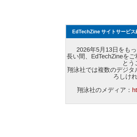
EdTechZine サイトサー
2026年5月13日をもっ
長い間、EdTechZin
とう
翔泳社では複数のデジタ
ろしけ
翔泳社のメディア：
h