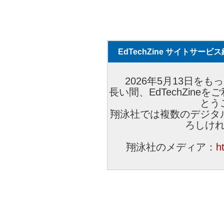
EdTechZine サイトサー
2026年5月13日をもっ
長い間、EdTechZin
とう
翔泳社では複数のデジタ
ろしけ
翔泳社のメディア：
h