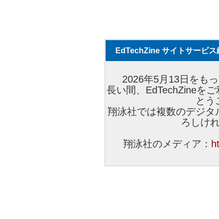
EdTechZine サイトサー
2026年5月13日をもっ
長い間、EdTechZin
とう
翔泳社では複数のデジタ
ろしけ
翔泳社のメディア：
h