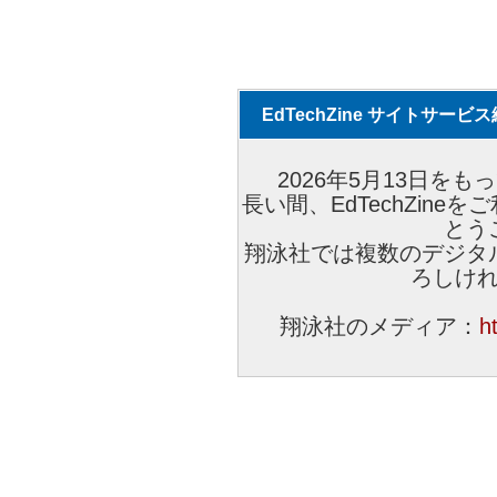
EdTechZine サイトサー
2026年5月13日をもっ
長い間、EdTechZin
とう
翔泳社では複数のデジタ
ろしけ
翔泳社のメディア：
h