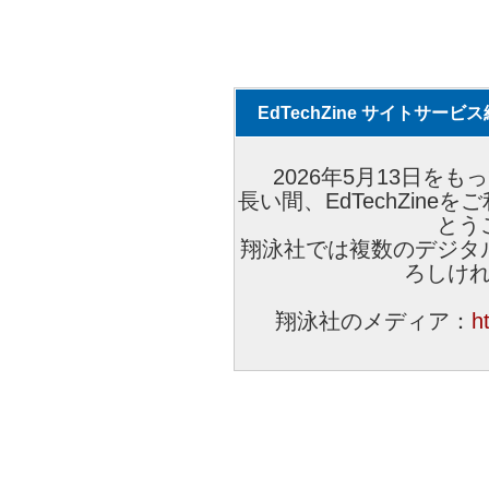
EdTechZine サイトサー
2026年5月13日をもっ
長い間、EdTechZin
とう
翔泳社では複数のデジタ
ろしけ
翔泳社のメディア：
h