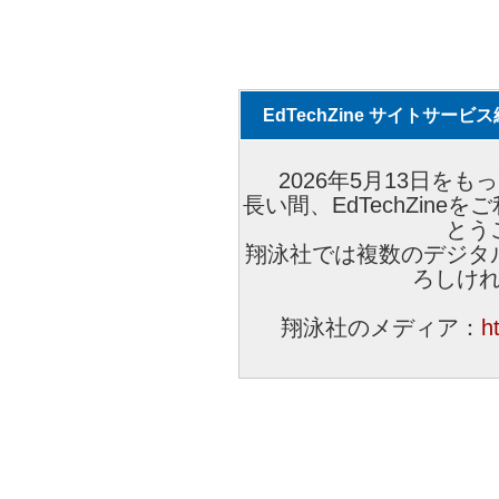
EdTechZine サイトサー
2026年5月13日をもっ
長い間、EdTechZin
とう
翔泳社では複数のデジタ
ろしけ
翔泳社のメディア：
h