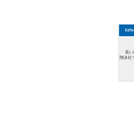
EdT
長い
翔泳社