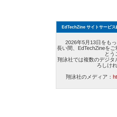
EdTechZine サイトサー
2026年5月13日をもっ
長い間、EdTechZin
とう
翔泳社では複数のデジタ
ろしけ
翔泳社のメディア：
h