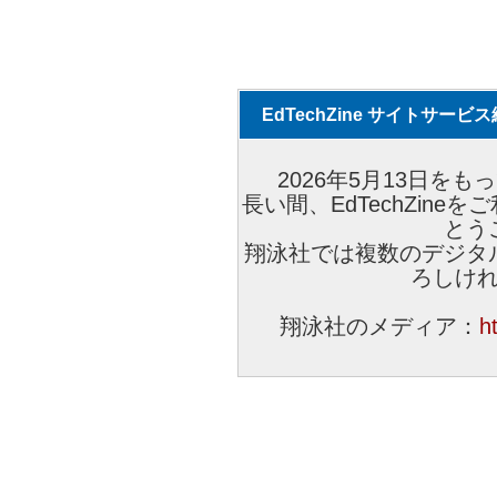
EdTechZine サイトサー
2026年5月13日をもっ
長い間、EdTechZin
とう
翔泳社では複数のデジタ
ろしけ
翔泳社のメディア：
h