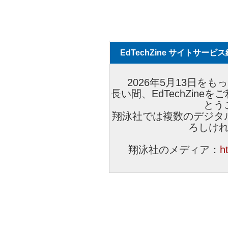
EdTechZine サイトサー
2026年5月13日をもっ
長い間、EdTechZin
とう
翔泳社では複数のデジタ
ろしけ
翔泳社のメディア：
h