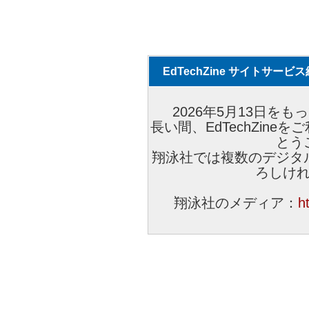
EdTechZine サイトサー
2026年5月13日をもっ
長い間、EdTechZin
とう
翔泳社では複数のデジタ
ろしけ
翔泳社のメディア：
h