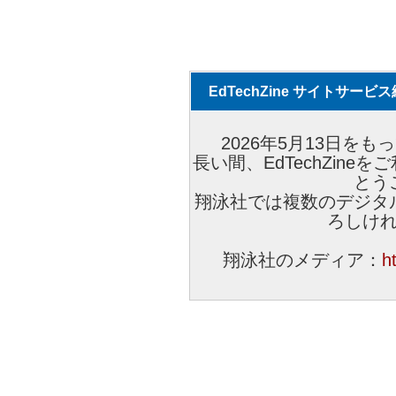
EdTechZine サイトサー
2026年5月13日をもっ
長い間、EdTechZin
とう
翔泳社では複数のデジタ
ろしけ
翔泳社のメディア：
h