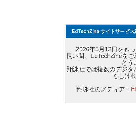
EdTechZine サイトサー
2026年5月13日をもっ
長い間、EdTechZin
とう
翔泳社では複数のデジタ
ろしけ
翔泳社のメディア：
h