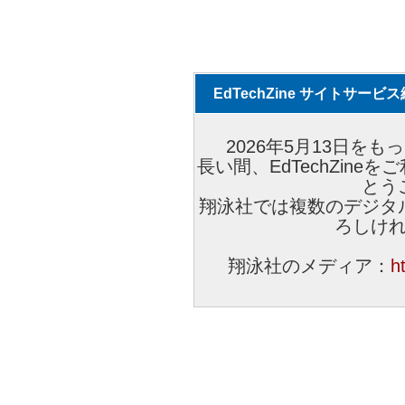
EdTechZine サイトサー
2026年5月13日をもっ
長い間、EdTechZin
とう
翔泳社では複数のデジタ
ろしけ
翔泳社のメディア：
h