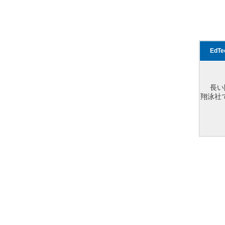
EdT
長い
翔泳社