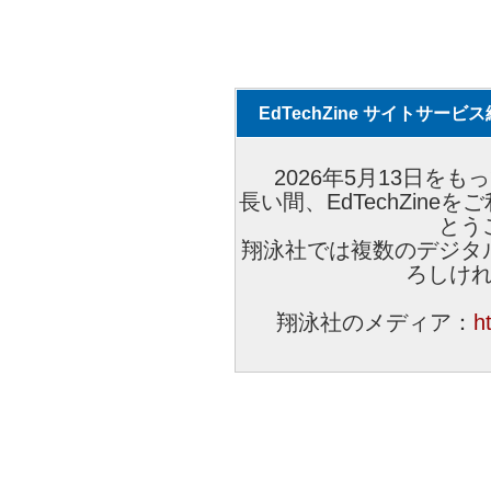
EdTechZine サイトサー
2026年5月13日をもっ
長い間、EdTechZin
とう
翔泳社では複数のデジタ
ろしけ
翔泳社のメディア：
h