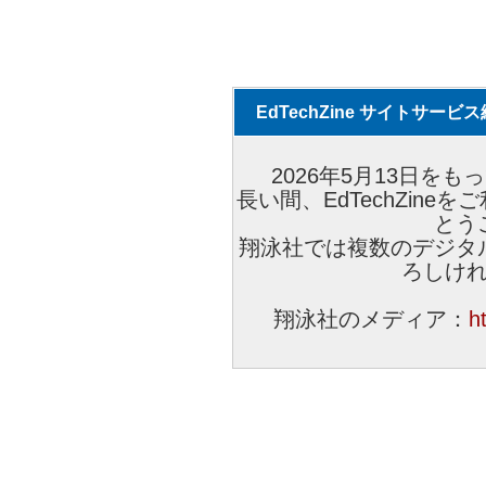
EdTechZine サイトサー
2026年5月13日をもっ
長い間、EdTechZin
とう
翔泳社では複数のデジタ
ろしけ
翔泳社のメディア：
h