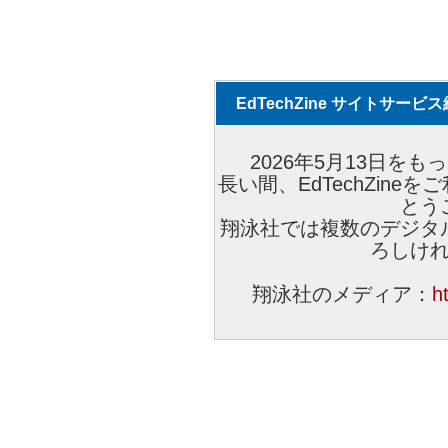
EdTechZine サイトサー
2026年5月13日をもっ
長い間、EdTechZin
とう
翔泳社では複数のデジタ
ろしけ
翔泳社のメディア：
h