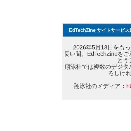
EdTechZine サイトサー
2026年5月13日をもっ
長い間、EdTechZin
とう
翔泳社では複数のデジタ
ろしけ
翔泳社のメディア：
h