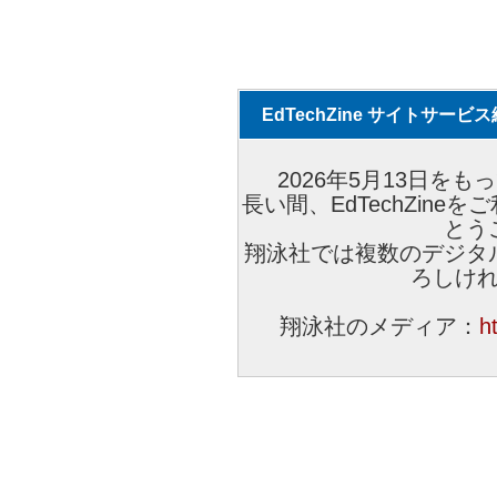
EdTechZine サイトサー
2026年5月13日をもっ
長い間、EdTechZin
とう
翔泳社では複数のデジタ
ろしけ
翔泳社のメディア：
h