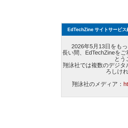
EdTechZine サイトサー
2026年5月13日をもっ
長い間、EdTechZin
とう
翔泳社では複数のデジタ
ろしけ
翔泳社のメディア：
h