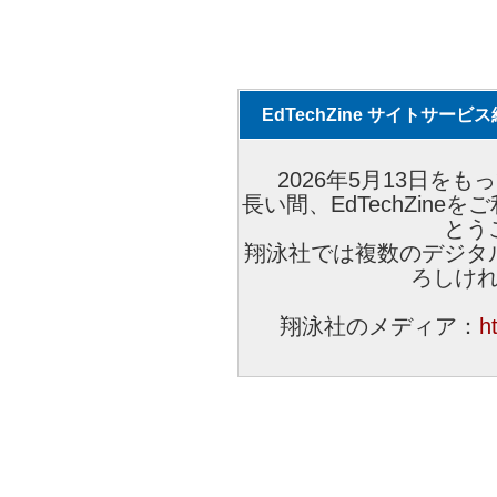
EdTechZine サイトサー
2026年5月13日をもっ
長い間、EdTechZin
とう
翔泳社では複数のデジタ
ろしけ
翔泳社のメディア：
h