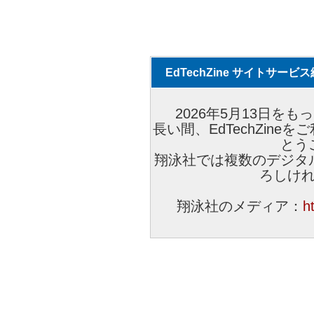
EdTechZine サイトサー
2026年5月13日をもっ
長い間、EdTechZin
とう
翔泳社では複数のデジタ
ろしけ
翔泳社のメディア：
h