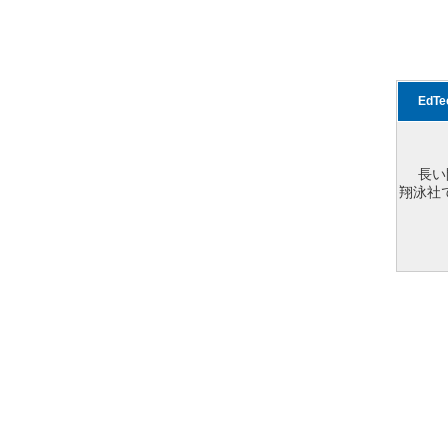
EdT
長い
翔泳社