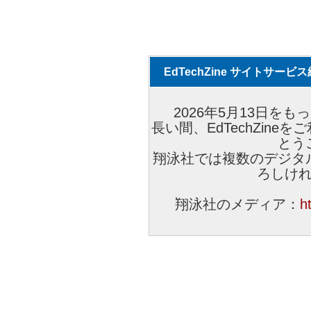
EdTechZine サイトサー
2026年5月13日をもっ
長い間、EdTechZin
とう
翔泳社では複数のデジタ
ろしけ
翔泳社のメディア：
h