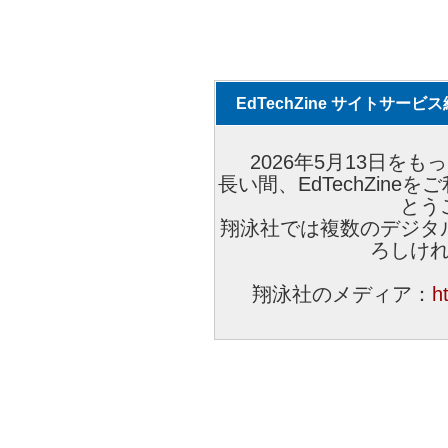
EdTechZine サイトサー
2026年5月13日をもっ
長い間、EdTechZin
とう
翔泳社では複数のデジタ
ろしけ
翔泳社のメディア：
h