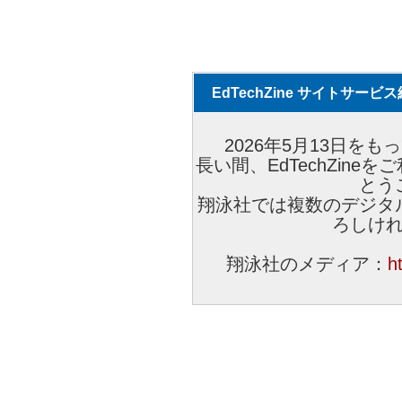
EdTechZine サイトサー
2026年5月13日をもっ
長い間、EdTechZin
とう
翔泳社では複数のデジタ
ろしけ
翔泳社のメディア：
h