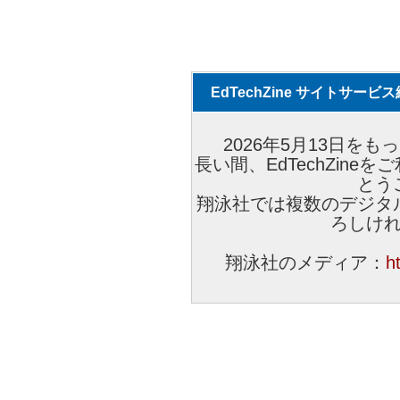
EdTechZine サイトサー
2026年5月13日をもっ
長い間、EdTechZin
とう
翔泳社では複数のデジタ
ろしけ
翔泳社のメディア：
h