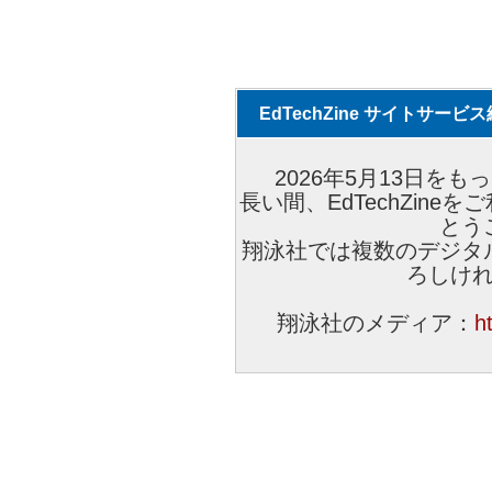
EdTechZine サイトサー
2026年5月13日をもっ
長い間、EdTechZin
とう
翔泳社では複数のデジタ
ろしけ
翔泳社のメディア：
h